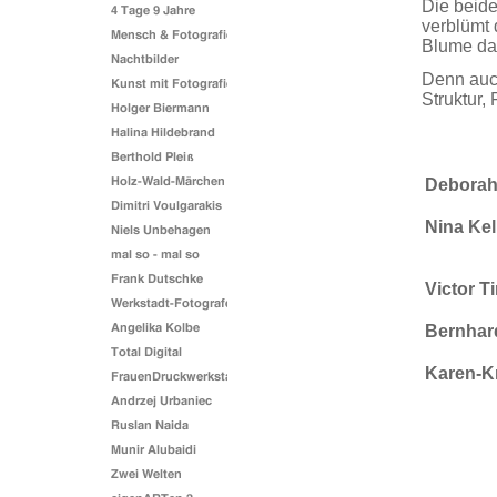
Die beide
verblümt 
Blume dar
Denn auch
Struktur,
Deborah 
Nina Ke
Victor T
Bernhar
Karen-Kr