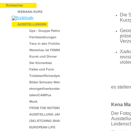
Die S
Kurzg
Georg
präse
Verzw
Xarko
revis
viole
es stelle
Kena Mai
Der Fotog
Ausstellu
Leidensch